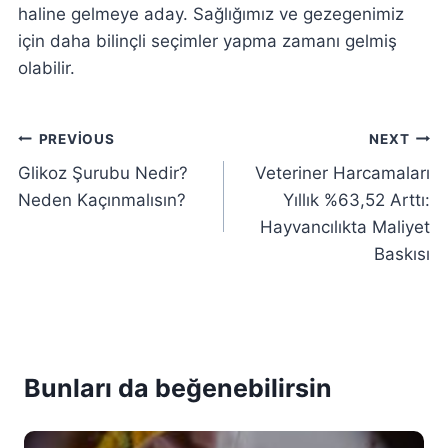
haline gelmeye aday. Sağlığımız ve gezegenimiz
için daha bilinçli seçimler yapma zamanı gelmiş
olabilir.
Yazı
PREVIOUS
NEXT
Glikoz Şurubu Nedir?
Veteriner Harcamaları
gezinmesi
Neden Kaçınmalısın?
Yıllık %63,52 Arttı:
Hayvancılıkta Maliyet
Baskısı
Bunları da beğenebilirsin