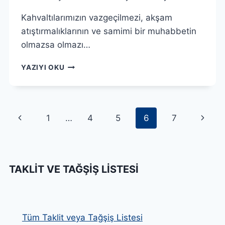
Kahvaltılarımızın vazgeçilmezi, akşam
atıştırmalıklarının ve samimi bir muhabbetin
olmazsa olmazı…
FUSETEA
YAZIYI OKU
ŞEFTALI
AROMALI
İÇECEK
KAÇ
Page
Previous
Next
1
…
4
5
6
7
KALORI?
navigation
Page
Page
TAKLIT VE TAĞŞIŞ LISTESI
Tüm Taklit veya Tağşiş Listesi