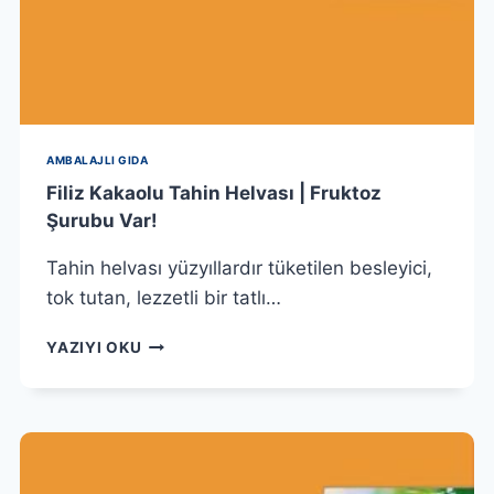
AMBALAJLI GIDA
Filiz Kakaolu Tahin Helvası | Fruktoz
Şurubu Var!
Tahin helvası yüzyıllardır tüketilen besleyici,
tok tutan, lezzetli bir tatlı…
FILIZ
YAZIYI OKU
KAKAOLU
TAHIN
HELVASI
|
FRUKTOZ
ŞURUBU