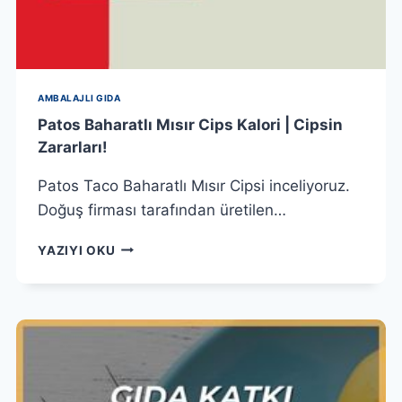
AMBALAJLI GIDA
Patos Baharatlı Mısır Cips Kalori | Cipsin
Zararları!
Patos Taco Baharatlı Mısır Cipsi inceliyoruz.
Doğuş firması tarafından üretilen…
PATOS
YAZIYI OKU
BAHARATLI
MISIR
CIPS
KALORI
|
CIPSIN
ZARARLARI!