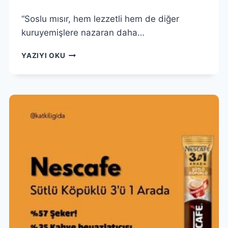
“Soslu mısır, hem lezzetli hem de diğer
kuruyemişlere nazaran daha…
ÇEREZIM
YAZIYI OKU
SOSLU
MISIR
|
SOSLU
MISIR
ZARARLI
MI?