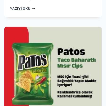
ETI
YAZIYI OKU
MUZLU
POPKEK
İNCELEME