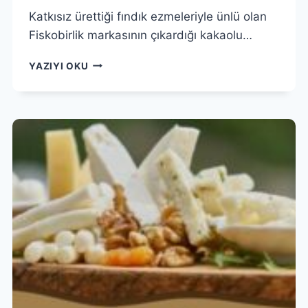
Katkısız ürettiği fındık ezmeleriyle ünlü olan
Fiskobirlik markasının çıkardığı kakaolu…
FISKOBIRLIK
YAZIYI OKU
NUGA
KAKAOLU
FINDIK
KREMASI