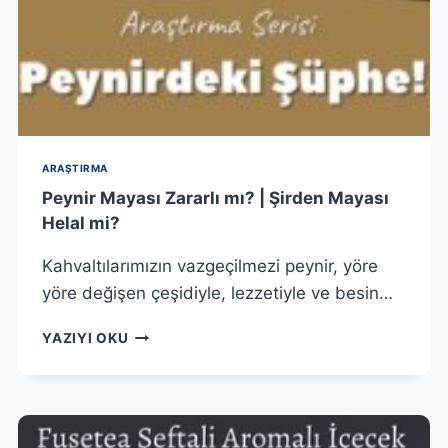
ARAŞTIRMA
Peynir Mayası Zararlı mı? | Şirden Mayası
Helal mi?
Kahvaltılarımızın vazgeçilmezi peynir, yöre
yöre değişen çeşidiyle, lezzetiyle ve besin…
PEYNIR
YAZIYI OKU
MAYASI
ZARARLI
MI?
|
ŞIRDEN