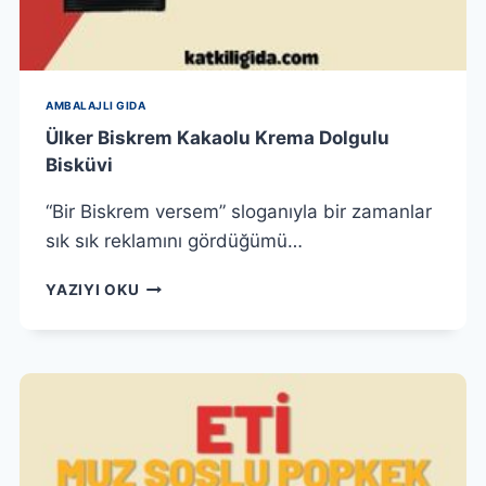
AMBALAJLI GIDA
Ülker Biskrem Kakaolu Krema Dolgulu
Bisküvi
“Bir Biskrem versem” sloganıyla bir zamanlar
sık sık reklamını gördüğümü…
ÜLKER
YAZIYI OKU
BISKREM
KAKAOLU
KREMA
DOLGULU
BISKÜVI