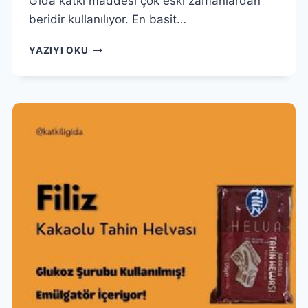
Gıda katkı maddesi çok eski zamanlardan
beridir kullanılıyor. En basit…
GIDA
YAZIYI OKU
KATKI
MADDESI
NEDIR?
HELAL
MIDIR?
ZARARLI
MIDIR?