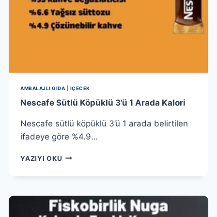
AMBALAJLI GIDA
|
İÇECEK
Nescafe Sütlü Köpüklü 3’ü 1 Arada Kalori
Nescafe sütlü köpüklü 3’ü 1 arada belirtilen
ifadeye göre %4.9…
NESCAFE
YAZIYI OKU
SÜTLÜ
KÖPÜKLÜ
3’Ü
1
ARADA
KALORI