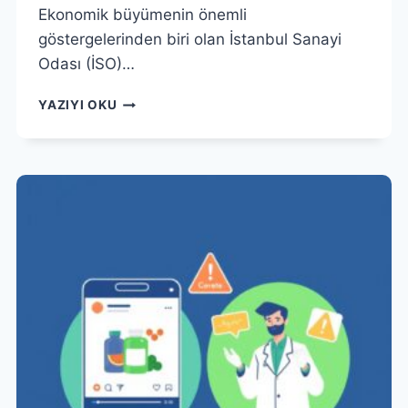
Ekonomik büyümenin önemli
göstergelerinden biri olan İstanbul Sanayi
Odası (İSO)…
İSO
YAZIYI OKU
PMI
VERILERI
IŞIĞINDA
GIDA
ÜRETIM
MALIYETLERI
ANALIZI