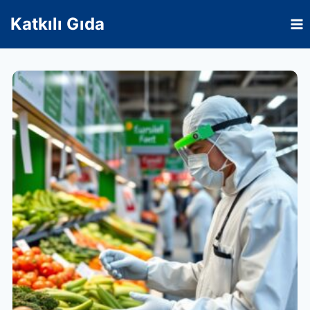
Skip
Katkılı Gıda
to
content