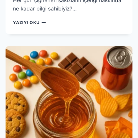
Her gün çiğnenen sakızların içeriği hakkında
ne kadar bilgi sahibiyiz?…
PLASTIKSIZ
YAZIYI OKU
SAKIZ
MÜMKÜN!
SIZ
HALA
PLASTIK
MI
ÇIĞNIYORSUNUZ?