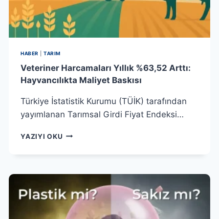
HABER
|
TARIM
Veteriner Harcamaları Yıllık %63,52 Arttı:
Hayvancılıkta Maliyet Baskısı
Türkiye İstatistik Kurumu (TÜİK) tarafından
yayımlanan Tarımsal Girdi Fiyat Endeksi…
VETERINER
YAZIYI OKU
HARCAMALARI
YILLIK
%63,52
ARTTI:
HAYVANCILIKTA
MALIYET
BASKISI