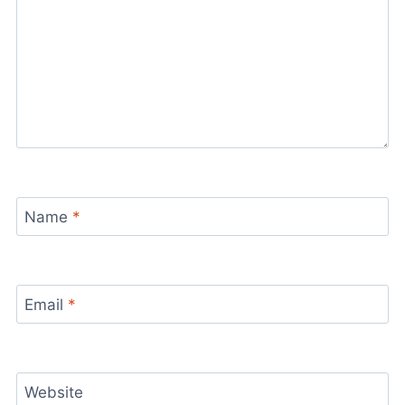
:
P
R
A
T
I
K
T
E
S
T
Name
*
Y
Ö
N
T
E
Email
*
M
L
E
R
I
Website