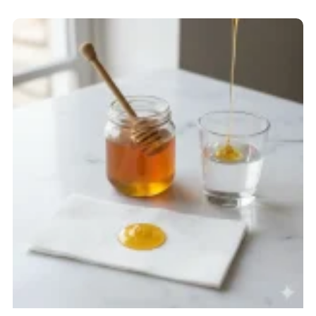
S
A
S
F
E
R
M
A
N
T
A
S
Y
O
N
K
A
Z
E
I
N