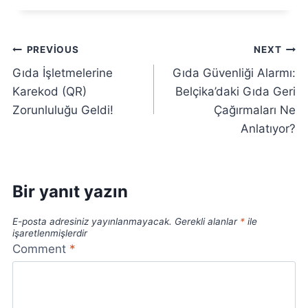
O
R
L
Ç
O
E
Yazı
PREVIOUS
NEXT
J
K
I
B
Gıda İşletmelerine
Gıda Güvenliği Alarmı:
gezinmesi
S
A
Karekod (QR)
Belçika’daki Gıda Geri
I
L
Zorunluluğu Geldi!
Çağırmaları Ne
N
A
Anlatıyor?
S
I
L
A
Bir yanıt yazın
N
L
E-posta adresiniz yayınlanmayacak.
Gerekli alanlar
*
ile
A
işaretlenmişlerdir
Ş
Comment
*
I
L
I
R