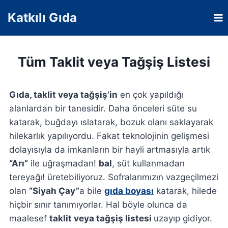
Skip
Katkılı Gıda
to
content
Tüm Taklit veya Tağşiş Listesi
Gıda, taklit veya tağşiş’in
en çok yapıldığı
alanlardan bir tanesidir. Daha önceleri süte su
katarak, buğdayı ıslatarak, bozuk olanı saklayarak
hilekarlık yapılıyordu. Fakat teknolojinin gelişmesi
dolayısıyla da imkanların bir hayli artmasıyla artık
“Arı”
ile uğraşmadan!
bal
, süt kullanmadan
tereyağı! üretebiliyoruz. Sofralarımızın vazgeçilmezi
olan
“Siyah Çay”
a bile
gıda boyası
katarak, hilede
hiçbir sınır tanımıyorlar. Hal böyle olunca da
maalesef
taklit veya tağşiş listesi
uzayıp gidiyor.