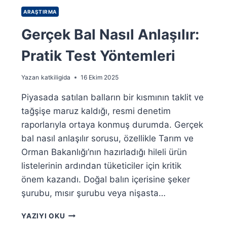
H
E
ARAŞTIRMA
L
Gerçek Bal Nasıl Anlaşılır:
A
L
Pratik Test Yöntemleri
M
I
?
Yazan
katkiligida
16 Ekim 2025
Y
E
Piyasada satılan balların bir kısmının taklit ve
N
tağşişe maruz kaldığı, resmi denetim
I
raporlarıyla ortaya konmuş durumda. Gerçek
Ü
bal nasıl anlaşılır sorusu, özellikle Tarım ve
R
E
Orman Bakanlığı’nın hazırladığı hileli ürün
T
listelerinin ardından tüketiciler için kritik
I
önem kazandı. Doğal balın içerisine şeker
M
T
şurubu, mısır şurubu veya nişasta…
E
K
G
YAZIYI OKU
N
E