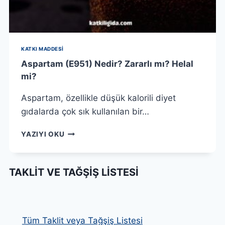
KATKI MADDESI
Aspartam (E951) Nedir? Zararlı mı? Helal
mi?
Aspartam, özellikle düşük kalorili diyet
gıdalarda çok sık kullanılan bir…
ASPARTAM
YAZIYI OKU
(E951)
NEDIR?
ZARARLI
TAKLIT VE TAĞŞIŞ LISTESI
MI?
HELAL
MI?
Tüm Taklit veya Tağşiş Listesi