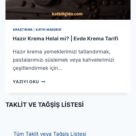
ARAŞTIRMA
|
KATKI MADDESI
Hazır Krema Helal mi? | Evde Krema Tarifi
Hazır krema yemeklerimizi tatlandırmak,
pastalarımızı süslemek veya kahvelerimizi
çeşitlendirmek için…
HAZIR
YAZIYI OKU
KREMA
HELAL
MI?
TAKLIT VE TAĞŞIŞ LISTESI
|
EVDE
KREMA
TARIFI
Tüm Taklit veya Tağşiş Listesi