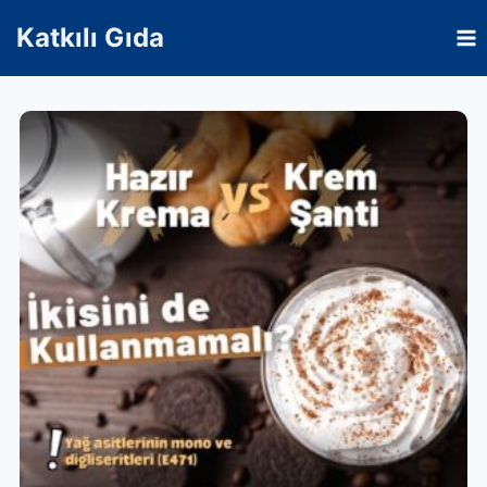
Skip
Katkılı Gıda
to
content