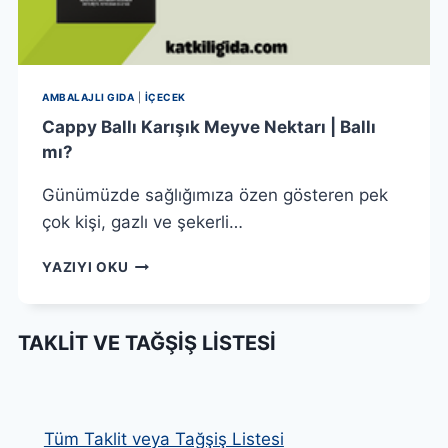
AMBALAJLI GIDA
|
İÇECEK
Cappy Ballı Karışık Meyve Nektarı | Ballı
mı?
Günümüzde sağlığımıza özen gösteren pek
çok kişi, gazlı ve şekerli…
CAPPY
YAZIYI OKU
BALLI
KARIŞIK
MEYVE
TAKLIT VE TAĞŞIŞ LISTESI
NEKTARI
|
BALLI
MI?
Tüm Taklit veya Tağşiş Listesi