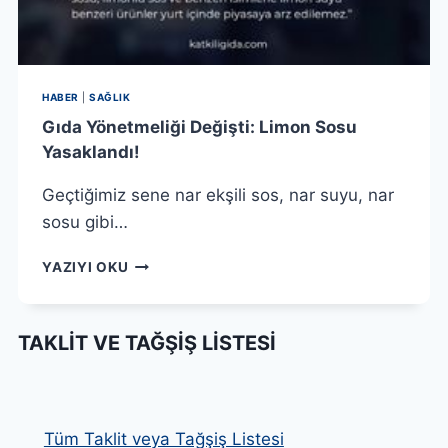
HABER
|
SAĞLIK
Gıda Yönetmeliği Değişti: Limon Sosu
Yasaklandı!
Geçtiğimiz sene nar ekşili sos, nar suyu, nar
sosu gibi…
GIDA
YAZIYI OKU
YÖNETMELIĞI
DEĞIŞTI:
LIMON
TAKLIT VE TAĞŞIŞ LISTESI
SOSU
YASAKLANDI!
Tüm Taklit veya Tağşiş Listesi