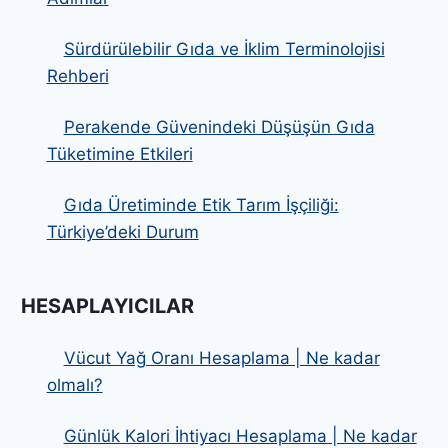
Sürdürülebilir Gıda ve İklim Terminolojisi
Rehberi
Perakende Güvenindeki Düşüşün Gıda
Tüketimine Etkileri
Gıda Üretiminde Etik Tarım İşçiliği:
Türkiye’deki Durum
HESAPLAYICILAR
Vücut Yağ Oranı Hesaplama | Ne kadar
olmalı?
Günlük Kalori İhtiyacı Hesaplama | Ne kadar