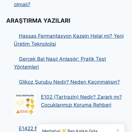
olmalı?
ARAŞTIRMA YAZILARI
Hassas Fermantasyon Kazein Helal mi? Yeni
Üretim Teknolojisi
Gerçek Bal Nasıl Anlaşılır: Pratik Test
Yöntemleri
Glikoz Şurubu Nedir? Neden Kaçınmalısın?
E102 (Tartrazin) Nedir? Zararlı mı?
Çocuklarımızı Koruma Rehberi
E1422 Nedir? Zararlı Mıdır? Modifiye Nişasta
×
Merhaba!
Ben Katkılı Gıda