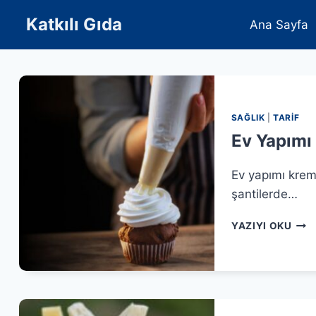
Skip
Katkılı Gıda
Ana Sayfa
to
content
SAĞLIK
|
TARIF
Ev Yapımı 
Ev yapımı krem
şantilerde…
EV
YAZIYI OKU
YAPI
KRE
ŞAN
TARI