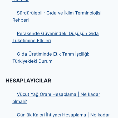
Sürdürülebilir Gıda ve İklim Terminolojisi
Rehberi
Perakende Güvenindeki Düşüşün Gıda
Tüketimine Etkileri
Gıda Üretiminde Etik Tarım İşçiliği:
Türkiye’deki Durum
HESAPLAYICILAR
Vücut Yağ Oranı Hesaplama | Ne kadar
olmalı?
Günlük Kalori İhtiyacı Hesaplama | Ne kadar