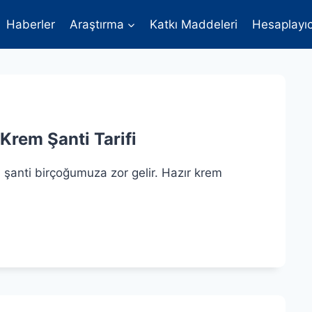
Haberler
Araştırma
Katkı Maddeleri
Hesaplayıc
Krem Şanti Tarifi
 şanti birçoğumuza zor gelir. Hazır krem
MI
M
TI
FI