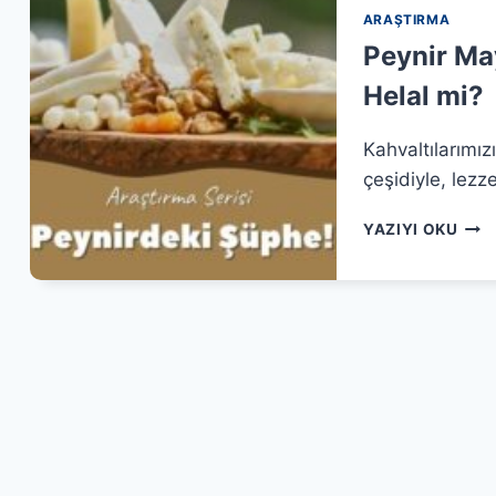
ARAŞTIRMA
Peynir May
Helal mi?
Kahvaltılarımız
çeşidiyle, lezz
PEY
YAZIYI OKU
MAY
ZAR
MI?
|
ŞIR
MAY
HEL
MI?