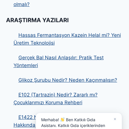
olmalı?
ARAŞTIRMA YAZILARI
Hassas Fermantasyon Kazein Helal mi? Yeni
Üretim Teknolojisi
Gerçek Bal Nasıl Anlaşılır: Pratik Test
Yöntemleri
Glikoz Şurubu Nedir? Neden Kaçınmalısın?
E102 (Tartrazin) Nedir? Zararlı mı?
Çocuklarımızı Koruma Rehberi
E1422 Nedir? Zararlı Mıdır? Modifiye Nişasta
×
Merhaba!
Ben Katkılı Gıda
Hakkında Detaylı Rehber
Asistanı. Katkılı Gıda içeriklerinden