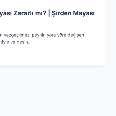
ası Zararlı mı? | Şirden Mayası
ın vazgeçilmezi peynir, yöre yöre değişen
etiyle ve besin…
NIR
ASI
ARLI
DEN
ASI
AL