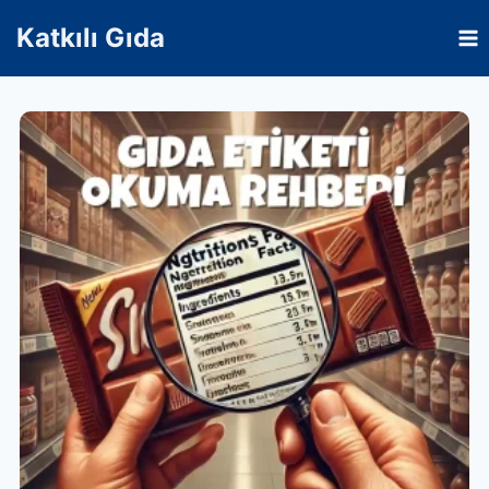
Skip
Katkılı Gıda
to
content