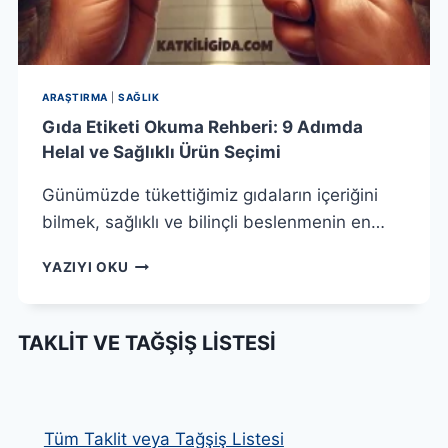
ARAŞTIRMA
|
SAĞLIK
Gıda Etiketi Okuma Rehberi: 9 Adımda
Helal ve Sağlıklı Ürün Seçimi
Günümüzde tükettiğimiz gıdaların içeriğini
bilmek, sağlıklı ve bilinçli beslenmenin en…
GIDA
YAZIYI OKU
ETIKETI
OKUMA
REHBERI:
TAKLIT VE TAĞŞIŞ LISTESI
9
ADIMDA
HELAL
VE
SAĞLIKLI
Tüm Taklit veya Tağşiş Listesi