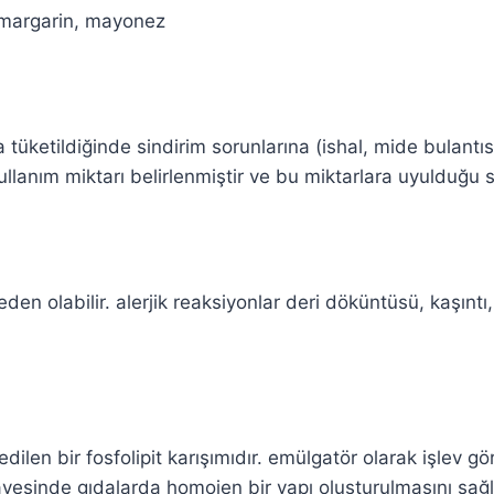
, margarin, mayonez
a tüketildiğinde sindirim sorunlarına (ishal, mide bulantı
llanım miktarı belirlenmiştir ve bu miktarlara uyulduğu sü
neden olabilir. alerjik reaksiyonlar deri döküntüsü, kaşıntı,
e edilen bir fosfolipit karışımıdır. emülgatör olarak işle
i sayesinde gıdalarda homojen bir yapı oluşturulmasını s