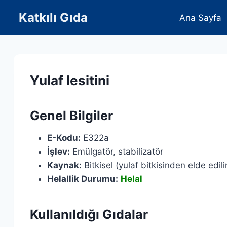
Skip
Katkılı Gıda
Ana Sayfa
to
content
Yulaf lesitini
Genel Bilgiler
E-Kodu:
E322a
İşlev:
Emülgatör, stabilizatör
Kaynak:
Bitkisel (yulaf bitkisinden elde edili
Helallik Durumu:
Helal
Kullanıldığı Gıdalar