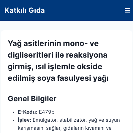
Skip
Katkılı Gıda
to
content
Yağ asitlerinin mono- ve
digliseritleri ile reaksiyona
girmiş, ısıl işlemle okside
edilmiş soya fasulyesi yağı
Genel Bilgiler
E-Kodu:
E479b
İşlev:
Emülgatör, stabilizatör. yağ ve suyun
karışmasını sağlar, gıdaların kıvamını ve