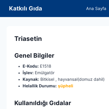
Skip
Katkılı Gıda
Ana Sayfa
to
content
Triasetin
Genel Bilgiler
E-Kodu:
E1518
İşlev:
Emülgatör
Kaynak:
Bitkisel , hayvansal(domuz dahil)
Helallik Durumu:
şüpheli
Kullanıldığı Gıdalar