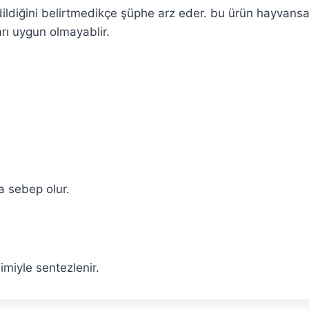
dildiğini belirtmedikçe şüphe arz eder. bu ürün hayvansa
arı uygun olmayablir.
a sebep olur.
şimiyle sentezlenir.