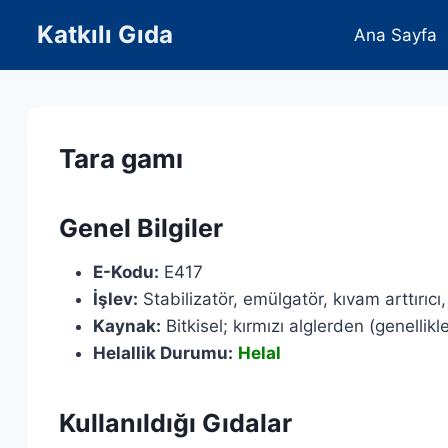
Skip
Katkılı Gıda
Ana Sayfa
to
content
Tara gamı
Genel Bilgiler
E-Kodu:
E417
İşlev:
Stabilizatör, emülgatör, kıvam arttırıcı, 
Kaynak:
Bitkisel; kırmızı alglerden (genelli
Helallik Durumu:
Helal
Kullanıldığı Gıdalar