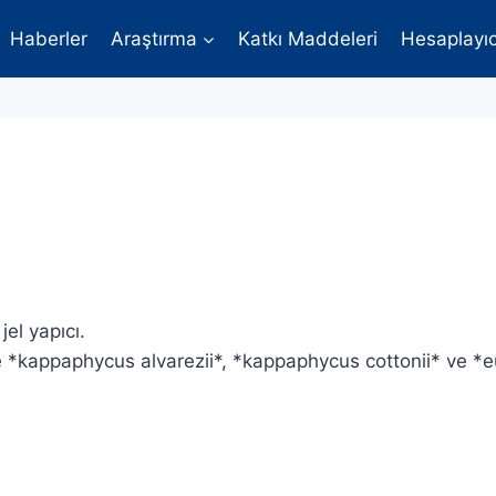
Haberler
Araştırma
Katkı Maddeleri
Hesaplayıc
jel yapıcı.
kle *kappaphycus alvarezii*, *kappaphycus cottonii* ve *e