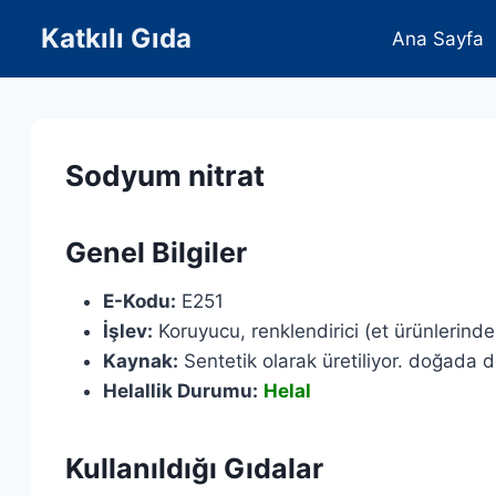
Skip
Katkılı Gıda
Ana Sayfa
to
content
Sodyum nitrat
Genel Bilgiler
E-Kodu:
E251
İşlev:
Koruyucu, renklendirici (et ürünlerin
Kaynak:
Sentetik olarak üretiliyor. doğada d
Helallik Durumu:
Helal
Kullanıldığı Gıdalar