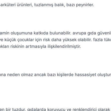
rküteri ürünleri, tuzlanmış balık, bazı peynirler.
zamin oluşumuna katkıda bulunabilir. avrupa gıda güvenli
ve küçük çocuklar için risk daha yüksek olabilir. fazla t
arı riskinin artmasıyla ilişkilendirilmiştir.
ona neden olmaz ancak bazı kişilerde hassasiyet oluşturabi
n bir tuzdur. gıdalarda koruyucu ve renklendirici olarak ku