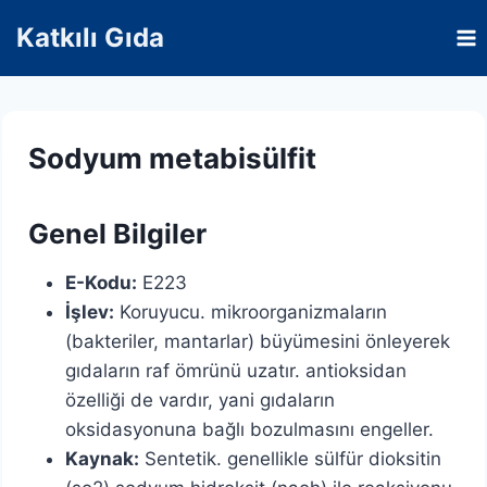
Skip
Katkılı Gıda
to
content
Sodyum metabisülfit
Genel Bilgiler
E-Kodu:
E223
İşlev:
Koruyucu. mikroorganizmaların
(bakteriler, mantarlar) büyümesini önleyerek
gıdaların raf ömrünü uzatır. antioksidan
özelliği de vardır, yani gıdaların
oksidasyonuna bağlı bozulmasını engeller.
Kaynak:
Sentetik. genellikle sülfür dioksitin