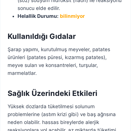
(so2) sodyum hidroksit (naoh) ile reaksiyonu
sonucu elde edilir.
Helallik Durumu:
bilinmiyor
Kullanıldığı Gıdalar
Şarap yapımı, kurutulmuş meyveler, patates
ürünleri (patates püresi, kızarmış patates),
meyve suları ve konsantreleri, turşular,
marmelatlar.
Sağlık Üzerindeki Etkileri
Yüksek dozlarda tüketilmesi solunum
problemlerine (astım krizi gibi) ve baş ağrısına
neden olabilir. hassas bireylerde alerjik
reaksiyonlara yol açabilir. az miktarda tüketimi