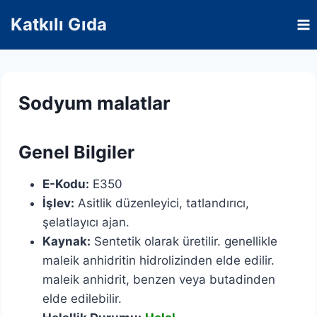
Skip
Katkılı Gıda
to
content
Sodyum malatlar
Genel Bilgiler
E-Kodu:
E350
İşlev:
Asitlik düzenleyici, tatlandırıcı,
şelatlayıcı ajan.
Kaynak:
Sentetik olarak üretilir. genellikle
maleik anhidritin hidrolizinden elde edilir.
maleik anhidrit, benzen veya butadinden
elde edilebilir.