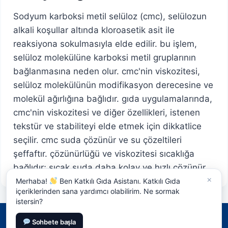
Sodyum karboksi metil selüloz (cmc), selülozun
alkali koşullar altında kloroasetik asit ile
reaksiyona sokulmasıyla elde edilir. bu işlem,
selüloz molekülüne karboksi metil gruplarının
bağlanmasına neden olur. cmc'nin viskozitesi,
selüloz molekülünün modifikasyon derecesine ve
molekül ağırlığına bağlıdır. gıda uygulamalarında,
cmc'nin viskozitesi ve diğer özellikleri, istenen
tekstür ve stabiliteyi elde etmek için dikkatlice
seçilir. cmc suda çözünür ve su çözeltileri
şeffaftır. çözünürlüğü ve viskozitesi sıcaklığa
bağlıdır; sıcak suda daha kolay ve hızlı çözünür.
×
Merhaba!
Ben Katkılı Gıda Asistanı. Katkılı Gıda
içeriklerinden sana yardımcı olabilirim. Ne sormak
istersin?
Sohbete başla