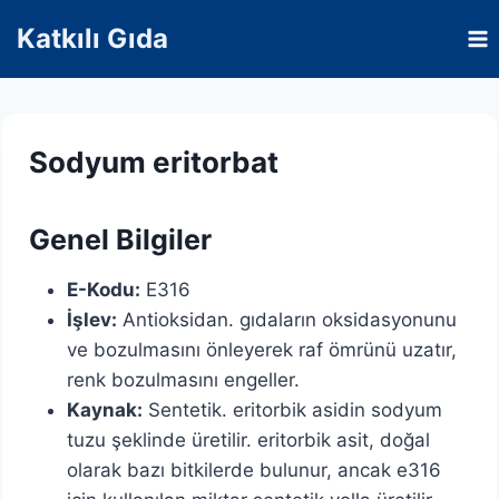
Skip
Katkılı Gıda
to
content
Sodyum eritorbat
Genel Bilgiler
E-Kodu:
E316
İşlev:
Antioksidan. gıdaların oksidasyonunu
ve bozulmasını önleyerek raf ömrünü uzatır,
renk bozulmasını engeller.
Kaynak:
Sentetik. eritorbik asidin sodyum
tuzu şeklinde üretilir. eritorbik asit, doğal
olarak bazı bitkilerde bulunur, ancak e316