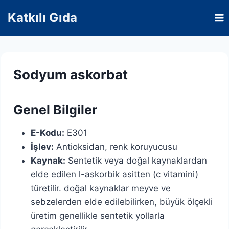
Skip
Katkılı Gıda
to
content
Sodyum askorbat
Genel Bilgiler
E-Kodu:
E301
İşlev:
Antioksidan, renk koruyucusu
Kaynak:
Sentetik veya doğal kaynaklardan
elde edilen l-askorbik asitten (c vitamini)
türetilir. doğal kaynaklar meyve ve
sebzelerden elde edilebilirken, büyük ölçekli
üretim genellikle sentetik yollarla