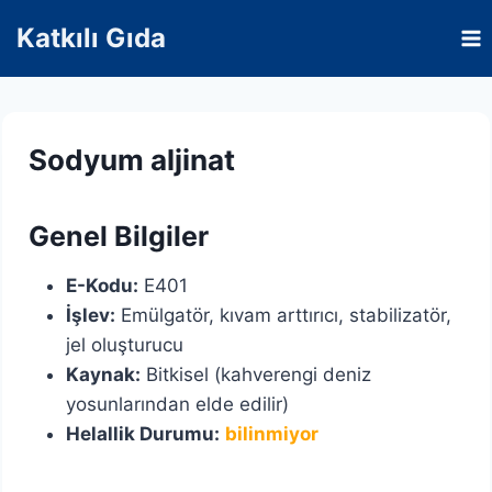
Skip
Katkılı Gıda
to
content
Sodyum aljinat
Genel Bilgiler
E-Kodu:
E401
İşlev:
Emülgatör, kıvam arttırıcı, stabilizatör,
jel oluşturucu
Kaynak:
Bitkisel (kahverengi deniz
yosunlarından elde edilir)
Helallik Durumu:
bilinmiyor