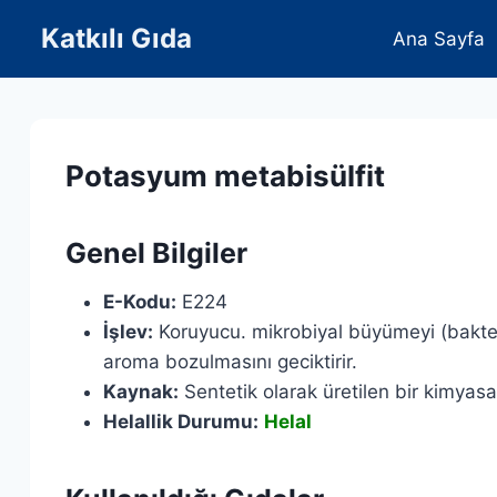
Skip
Katkılı Gıda
Ana Sayfa
to
content
Potasyum metabisülfit
Genel Bilgiler
E-Kodu:
E224
İşlev:
Koruyucu. mikrobiyal büyümeyi (bakteri
aroma bozulmasını geciktirir.
Kaynak:
Sentetik olarak üretilen bir kimyasal
Helallik Durumu:
Helal