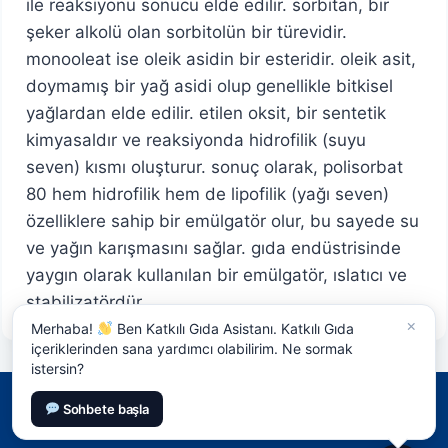
ile reaksiyonu sonucu elde edilir. sorbitan, bir
şeker alkolü olan sorbitolün bir türevidir.
monooleat ise oleik asidin bir esteridir. oleik asit,
doymamış bir yağ asidi olup genellikle bitkisel
yağlardan elde edilir. etilen oksit, bir sentetik
kimyasaldır ve reaksiyonda hidrofilik (suyu
seven) kısmı oluşturur. sonuç olarak, polisorbat
80 hem hidrofilik hem de lipofilik (yağı seven)
özelliklere sahip bir emülgatör olur, bu sayede su
ve yağın karışmasını sağlar. gıda endüstrisinde
yaygın olarak kullanılan bir emülgatör, ıslatıcı ve
stabilizatördür.
×
Merhaba!
Ben Katkılı Gıda Asistanı. Katkılı Gıda
içeriklerinden sana yardımcı olabilirim. Ne sormak
istersin?
Sohbete başla
© 2026 Katkılı Gıda - Tüm hakları mahfuzdur,