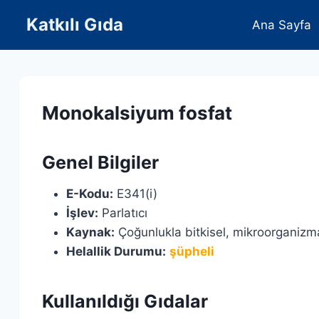
Skip
Katkılı Gıda
Ana Sayfa
to
content
Monokalsiyum fosfat
Genel Bilgiler
E-Kodu:
E341(i)
İşlev:
Parlatıcı
Kaynak:
Çoğunlukla bitkisel, mikroorganizm
Helallik Durumu:
şüpheli
Kullanıldığı Gıdalar