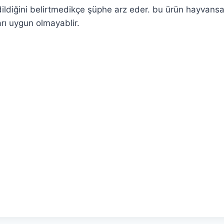
dildiğini belirtmedikçe şüphe arz eder. bu ürün hayvansa
arı uygun olmayablir.