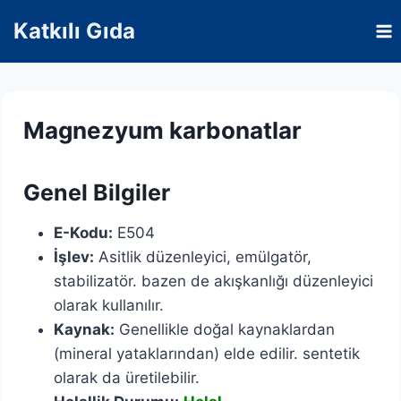
Skip
Katkılı Gıda
to
content
Magnezyum karbonatlar
Genel Bilgiler
E-Kodu:
E504
İşlev:
Asitlik düzenleyici, emülgatör,
stabilizatör. bazen de akışkanlığı düzenleyici
olarak kullanılır.
Kaynak:
Genellikle doğal kaynaklardan
(mineral yataklarından) elde edilir. sentetik
olarak da üretilebilir.