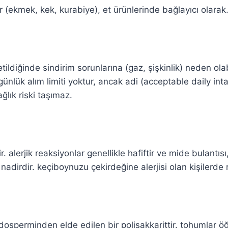
r (ekmek, kek, kurabiye), et ürünlerinde bağlayıcı olarak
ildiğinde sindirim sorunlarına (gaz, şişkinlik) neden olabi
günlük alım limiti yoktur, ancak adi (acceptable daily inta
ğlık riski taşımaz.
r. alerjik reaksiyonlar genellikle hafiftir ve mide bulantı
i) nadirdir. keçiboynuzu çekirdeğine alerjisi olan kişilerde
sperminden elde edilen bir polisakkarittir. tohumlar öğ