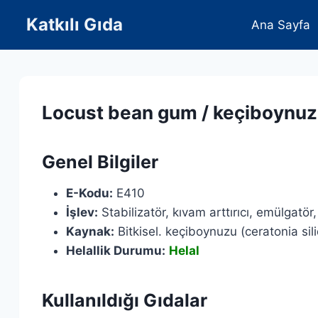
Skip
Katkılı Gıda
Ana Sayfa
to
content
Locust bean gum / keçiboynuz
Genel Bilgiler
E-Kodu:
E410
İşlev:
Stabilizatör, kıvam arttırıcı, emülgatör,
Kaynak:
Bitkisel. keçiboynuzu (ceratonia sil
Helallik Durumu:
Helal
Kullanıldığı Gıdalar