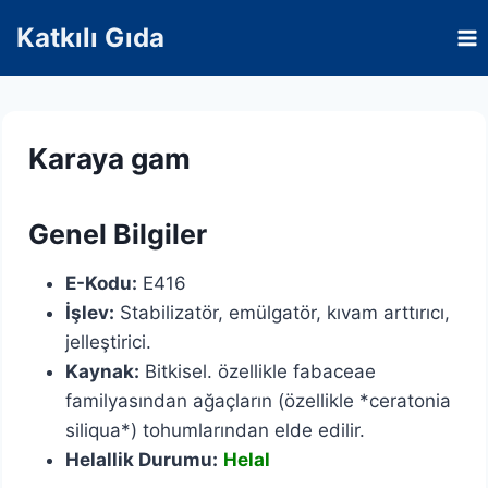
Skip
Katkılı Gıda
to
content
Karaya gam
Genel Bilgiler
E-Kodu:
E416
İşlev:
Stabilizatör, emülgatör, kıvam arttırıcı,
jelleştirici.
Kaynak:
Bitkisel. özellikle fabaceae
familyasından ağaçların (özellikle *ceratonia
siliqua*) tohumlarından elde edilir.
Helallik Durumu:
Helal