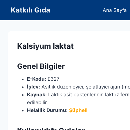
Skip
Katkılı Gıda
Ana Sayfa
to
content
Kalsiyum laktat
Genel Bilgiler
E-Kodu:
E327
İşlev:
Asitlik düzenleyici, şelatlayıcı ajan (me
Kaynak:
Laktik asit bakterilerinin laktoz fer
edilebilir.
Helallik Durumu:
Şüpheli