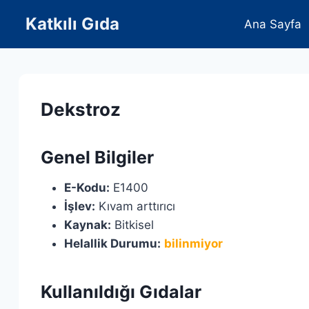
Skip
Katkılı Gıda
Ana Sayfa
to
content
Dekstroz
Genel Bilgiler
E-Kodu:
E1400
İşlev:
Kıvam arttırıcı
Kaynak:
Bitkisel
Helallik Durumu:
bilinmiyor
Kullanıldığı Gıdalar