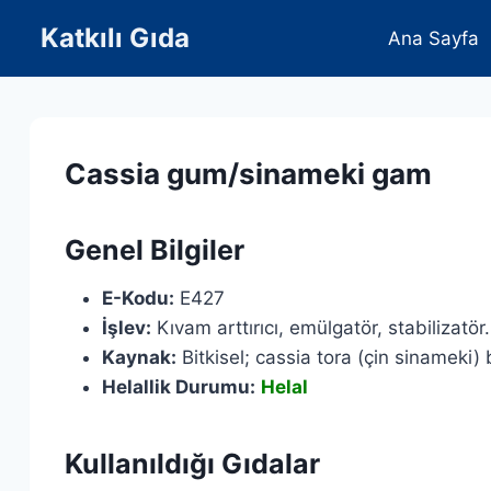
Skip
Katkılı Gıda
Ana Sayfa
to
content
Cassia gum/sinameki gam
Genel Bilgiler
E-Kodu:
E427
İşlev:
Kıvam arttırıcı, emülgatör, stabilizatör.
Kaynak:
Bitkisel; cassia tora (çin sinameki) 
Helallik Durumu:
Helal
Kullanıldığı Gıdalar