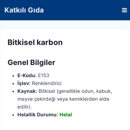
Skip
Katkılı Gıda
to
content
Bitkisel karbon
Genel Bilgiler
E-Kodu:
E153
İşlev:
Renklendirici
Kaynak:
Bitkisel (genellikle odun, kabuk,
meyve çekirdeği veya kemiklerden elde
edilir).
Helallik Durumu:
Helal