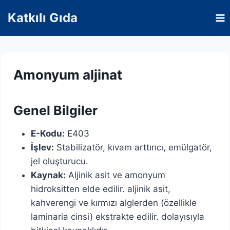
Skip
Katkılı Gıda
to
content
Amonyum aljinat
Genel Bilgiler
E-Kodu:
E403
İşlev:
Stabilizatör, kıvam arttırıcı, emülgatör,
jel oluşturucu.
Kaynak:
Aljinik asit ve amonyum
hidroksitten elde edilir. aljinik asit,
kahverengi ve kırmızı alglerden (özellikle
laminaria cinsi) ekstrakte edilir. dolayısıyla