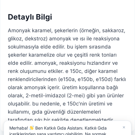
Detaylı Bilgi
Amonyak karamel, şekerlerin (örneğin, sakkaroz,
glikoz, dekstroz) amonyak ve ısı ile reaksiyona
sokulmasıyla elde edilir. bu işlem sırasında
şekerler karamelize olur ve çeşitli renk tonları
elde edilir. amonyak, reaksiyonu hızlandırır ve
renk oluşumunu etkiler. e 150c, diğer karamel
renklendiricilerinden (e150a, e150b, e150d) farklı
olarak amonyak içerir. üretim koşullarına bağlı
olarak, 2-metil-imidazol (2-mei) gibi yan ürünler
oluşabilir. bu nedenle, e 150c'nin üretimi ve
kullanımı, gıda güvenliği düzenlemeleri
tarafından sıkı bir şekilde denetlenmektedir.
×
Merhaba!
Ben Katkılı Gıda Asistanı. Katkılı Gıda
içeriklerinden sana yardımcı olabilirim. Ne sormak