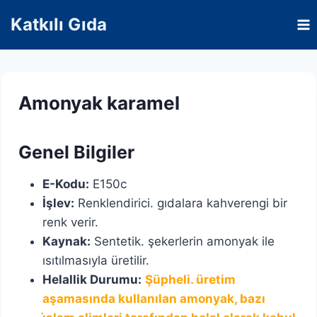
Skip
Katkılı Gıda
to
content
Amonyak karamel
Genel Bilgiler
E-Kodu:
E150c
İşlev:
Renklendirici. gıdalara kahverengi bir
renk verir.
Kaynak:
Sentetik. şekerlerin amonyak ile
ısıtılmasıyla üretilir.
Helallik Durumu:
Şüpheli. üretim
aşamasında kullanılan amonyak, bazı