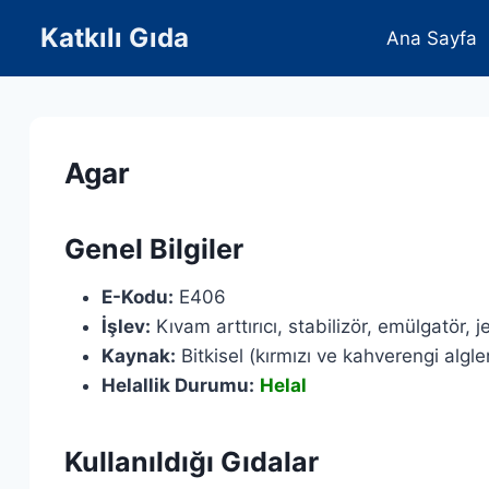
Skip
Katkılı Gıda
Ana Sayfa
to
content
Agar
Genel Bilgiler
E-Kodu:
E406
İşlev:
Kıvam arttırıcı, stabilizör, emülgatör, jel
Kaynak:
Bitkisel (kırmızı ve kahverengi algle
Helallik Durumu:
Helal
Kullanıldığı Gıdalar