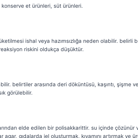
 konserve et ürünleri, süt ürünleri.
ketilmesi ishal veya hazımsızlığa neden olabilir. belirli bi
 reaksiyon riskini oldukça düşüktür.
ir. belirtiler arasında deri döküntüsü, kaşıntı, şişme ve m
ık görülebilir.
rından elde edilen bir polisakkarittir. su içinde çözünür
r agar, gıdalarda jel oluşturmak, kıvamını artırmak ve ürün