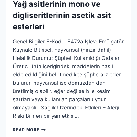
Yağ asitlerinin mono ve
ASIT
ESTERLERI
digliseritlerinin asetik asit
esterleri
Genel Bilgiler E-Kodu: E472a İşlev: Emülgatör
Kaynak: Bitkisel, hayvansal (hınzır dahil)
Helallik Durumu: Şüpheli Kullanıldığı Gıdalar
Üretici ürün içeriğindeki maddelerin nasıl
elde edildiğini belirtmedikçe şüphe arz eder.
bu ürün hayvansal ise domuzdan dahi
üretilmiş olabilir. eğer değilse bile kesim
şartları veya kullanılan parçaları uygun
olmayablir. Sağlık Üzerindeki Etkileri – Alerji
Riski Bilinen bir yan etkisi…
YAĞ
READ MORE
ASITLERININ