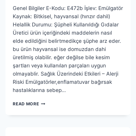
Genel Bilgiler E-Kodu: E472b İşlev: Emülgatör
Kaynak: Bitkisel, hayvansal (hınzır dahil)
Helallik Durumu: Şüpheli Kullanıldığı Gıdalar
Üretici ürün içeriğindeki maddelerin nasıl
elde edildiğini belirtmedikçe şüphe arz eder.
bu ürün hayvansal ise domuzdan dahi
üretilmiş olabilir. eğer değilse bile kesim
şartları veya kullanılan parçaları uygun
olmayablir. Sağlık Üzerindeki Etkileri – Alerji
Riski Emülgatörler,enflamatuvar bağırsak
hastalıklarına sebep…
YAĞ
READ MORE
ASITLERININ
MONO
VE
DIGLISERITLERININ
LAKTIK