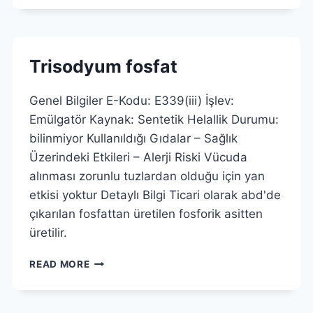
MONO
VE
DIGLISERITLERININ
ASETIK
Trisodyum fosfat
ASIT
ESTERLERI
Genel Bilgiler E-Kodu: E339(iii) İşlev:
Emülgatör Kaynak: Sentetik Helallik Durumu:
bilinmiyor Kullanıldığı Gıdalar – Sağlık
Üzerindeki Etkileri – Alerji Riski Vücuda
alınması zorunlu tuzlardan olduğu için yan
etkisi yoktur Detaylı Bilgi Ticari olarak abd'de
çıkarılan fosfattan üretilen fosforik asitten
üretilir.
TRISODYUM
READ MORE
FOSFAT