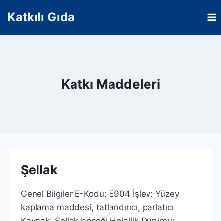
Skip
Katkılı Gıda
to
content
Katkı Maddeleri
Şellak
Genel Bilgiler E-Kodu: E904 İşlev: Yüzey
kaplama maddesi, tatlandırıcı, parlatıcı
Kaynak: Şellak böceği Helallik Durumu: