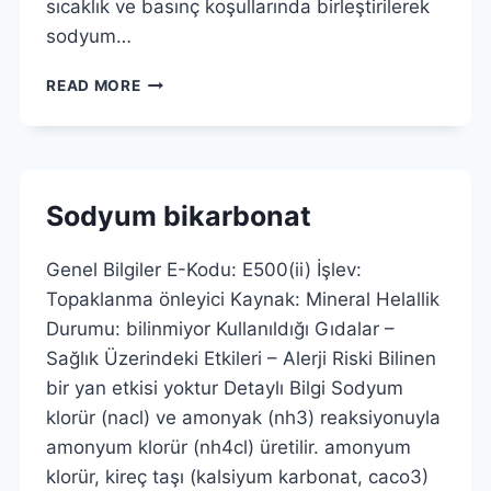
sıcaklık ve basınç koşullarında birleştirilerek
sodyum…
SODYUM
READ MORE
HIDROJEN
KARBONAT
Sodyum bikarbonat
Genel Bilgiler E-Kodu: E500(ii) İşlev:
Topaklanma önleyici Kaynak: Mineral Helallik
Durumu: bilinmiyor Kullanıldığı Gıdalar –
Sağlık Üzerindeki Etkileri – Alerji Riski Bilinen
bir yan etkisi yoktur Detaylı Bilgi Sodyum
klorür (nacl) ve amonyak (nh3) reaksiyonuyla
amonyum klorür (nh4cl) üretilir. amonyum
klorür, kireç taşı (kalsiyum karbonat, caco3)